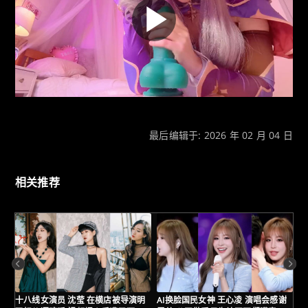
最后编辑于: 2026 年 02 月 04 日
相关推荐
十八线女演员 沈莹 在横店被导演明
AI换脸国民女神 王心凌 演唱会感谢
日