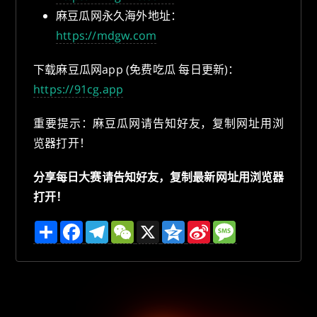
麻豆瓜网永久海外地址：
https://mdgw.com
下载麻豆瓜网app (免费吃瓜 每日更新)：
https://91cg.app
重要提示：麻豆瓜网请告知好友，复制网址用浏
览器打开！
分享每日大赛请告知好友，复制最新网址用浏览器
打开！
分
F
T
W
X
Q
S
M
享
a
e
e
z
i
e
c
l
C
o
n
s
e
e
h
n
a
s
b
g
a
e
W
a
o
r
t
e
g
o
a
i
e
k
m
b
o