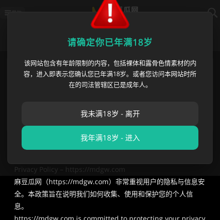
导航
隐私策略
请确定你已年满18岁
该网站包含有年龄限制的内容，包括裸体和露骨色情素材的内
麻豆瓜网国内最新地址
https://mdgw20.com
容，进入即表示您确认您已年满18岁。或者您访问本网站时所
麻豆瓜网海外永久地址
https://mdgw.com
在的司法管辖区已是成年人。
播放异常? 请刷新或使用
麻豆瓜网app
苹果App白屏 请等待1分钟/切换网络/重新下载
发邮件获取 最新网址 👇长按复制保存👇
我未满18岁 - 离开
mailto:
mdgw8@proton.me
我年满18岁 - 进入
隐私政策 （Privacy Policy）
Privacy Policy – https://mdgw.com
麻豆瓜网（https://mdgw.com）非常重视用户的隐私与信息安
全。本政策旨在说明我们如何收集、使用和保护您的个人信
息。
https://mdgw.com is committed to protecting your privacy