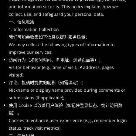
and information security. This policy explains how we
collect, use, and safeguard your personal data.
一、信息收集
1. Information Collection
我们可能会收集如下信息以提升服务质量：
We may collect the following types of information to
improve our services:
访问行为（如访问时间、IP 地址、浏览页面等）；
Visitor behavior (e.g., time of visit, IP address, pages
visited);
评论、投稿时提供的昵称（如需填写）；
Nickname or display name provided during comments or
submissions (if applicable);
使用 Cookie 以改善用户体验（如记住登录状态、统计访问数
据）。
Cookies to enhance user experience (e.g., remember login
status, track visit metrics).
二、信息用途